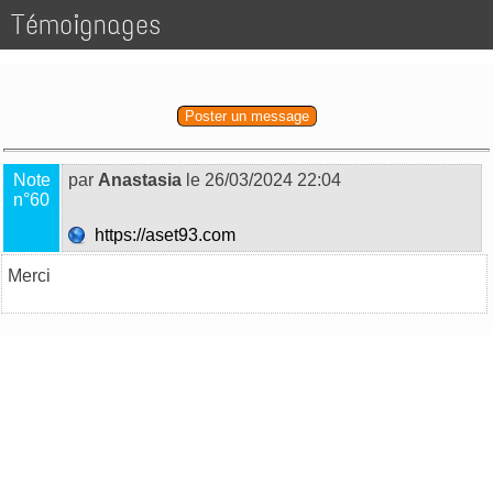
Témoignages
Poster un message
Note
par
Anastasia
le 26/03/2024 22:04
n°60
https://aset93.com
Merci