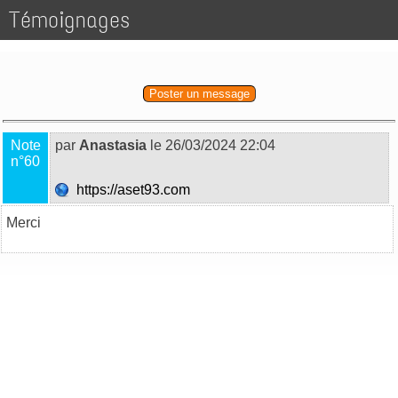
Témoignages
Poster un message
Note
par
Anastasia
le 26/03/2024 22:04
n°60
https://aset93.com
Merci