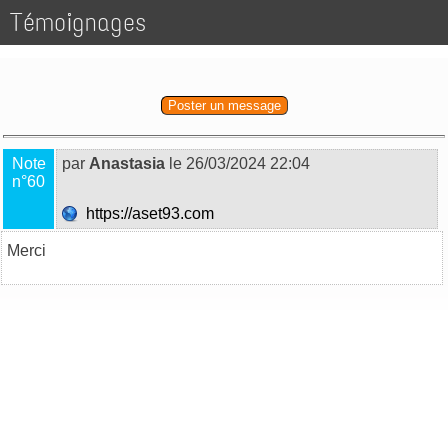
Témoignages
Poster un message
Note
par
Anastasia
le 26/03/2024 22:04
n°60
https://aset93.com
Merci