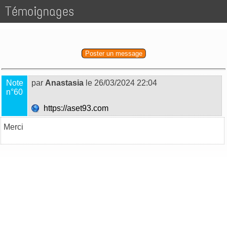
Témoignages
Poster un message
Note
par
Anastasia
le 26/03/2024 22:04
n°60
https://aset93.com
Merci