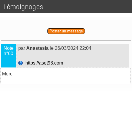
Témoignages
Poster un message
Note
par
Anastasia
le 26/03/2024 22:04
n°60
https://aset93.com
Merci