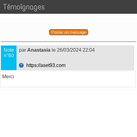
Témoignages
Poster un message
Note
par
Anastasia
le 26/03/2024 22:04
n°60
https://aset93.com
Merci