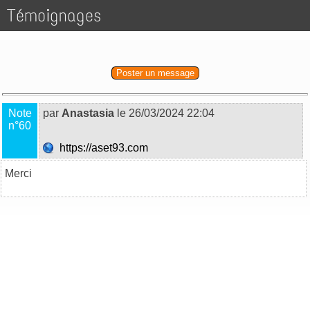
Témoignages
Poster un message
Note
par
Anastasia
le 26/03/2024 22:04
n°60
https://aset93.com
Merci