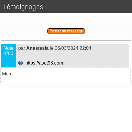
Témoignages
Poster un message
Note
par
Anastasia
le 26/03/2024 22:04
n°60
https://aset93.com
Merci