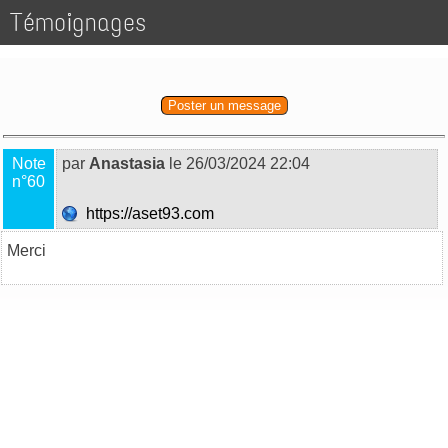
Témoignages
Poster un message
Note
par
Anastasia
le 26/03/2024 22:04
n°60
https://aset93.com
Merci