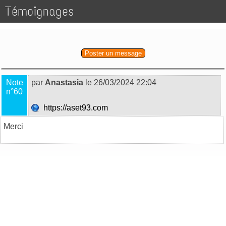
Témoignages
Poster un message
Note
par
Anastasia
le 26/03/2024 22:04
n°60
https://aset93.com
Merci