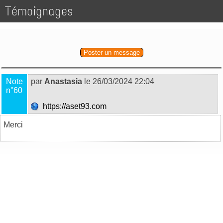
Témoignages
Poster un message
Note
par
Anastasia
le 26/03/2024 22:04
n°60
https://aset93.com
Merci