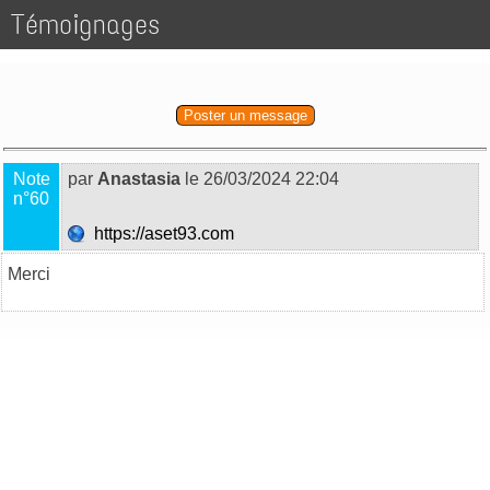
Témoignages
Poster un message
Note
par
Anastasia
le 26/03/2024 22:04
n°60
https://aset93.com
Merci