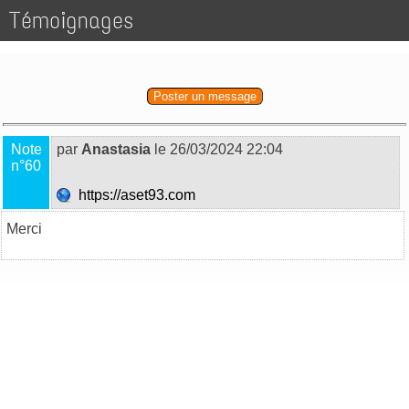
Témoignages
Poster un message
Note
par
Anastasia
le 26/03/2024 22:04
n°60
https://aset93.com
Merci