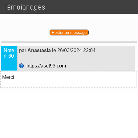
Témoignages
Poster un message
Note
par
Anastasia
le 26/03/2024 22:04
n°60
https://aset93.com
Merci