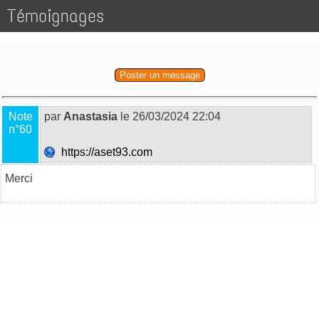
Témoignages
Poster un message
Note
par
Anastasia
le 26/03/2024 22:04
n°60
https://aset93.com
Merci