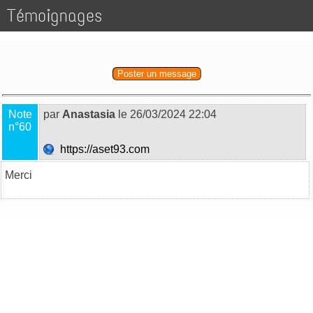
Témoignages
Poster un message
Note
par
Anastasia
le 26/03/2024 22:04
n°60
https://aset93.com
Merci